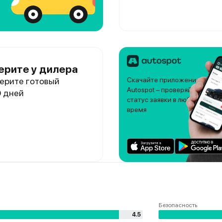
ерите у дилера
ерите готовый
Скачайте приложение
Autospot – проверяйте
0 дней
статус заявки в любое
время
Безопасность
4.5