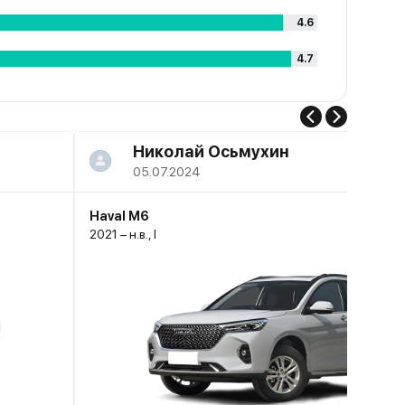
4.6
4.7
Николай Осьмухин
05.07.2024
Haval M6
2021 – н.в., I