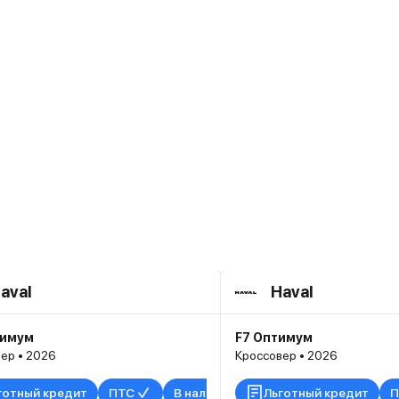
aval
Haval
тимум
F7 Оптимум
ер • 2026
Кроссовер • 2026
готный кредит
ПТС
В наличии
Льготный кредит
П