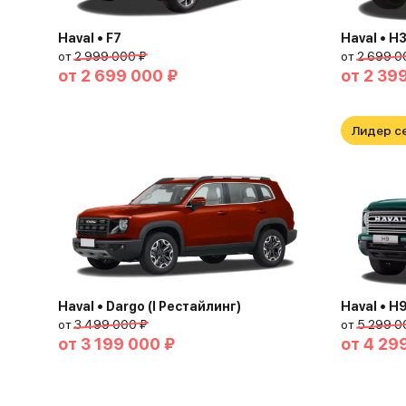
Haval • F7
Haval • H
от
2 999 000 ₽
от
2 699 0
от
2 699 000 ₽
от
2 39
Лидер с
Haval • Dargo (I Рестайлинг)
Haval • H
от
3 499 000 ₽
от
5 299 0
от
3 199 000 ₽
от
4 29