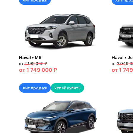
Хит продаж
Хит про
Haval • M6
Haval • Jo
от
2 199 000 ₽
от
2 049 0
от
1 749 000 ₽
от
1 749
Хит продаж
Успей купить