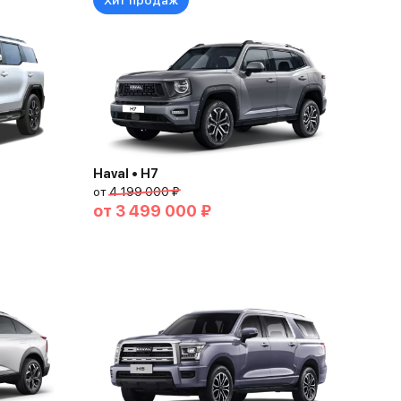
Хит продаж
Haval • H7
от
4 199 000 ₽
от
3 499 000 ₽