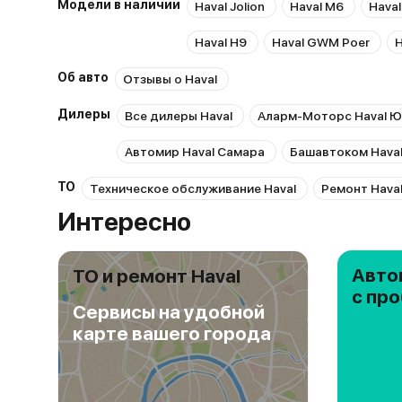
Модели в наличии
Haval Jolion
Haval M6
Haval
Haval H9
Haval GWM Poer
H
Об авто
Отзывы о Haval
Дилеры
Все дилеры Haval
Аларм-Моторс Haval Ю
Автомир Haval Самара
Башавтоком Hava
ТО
Техническое обслуживание Haval
Ремонт Hava
Интересно
Авто
ТО и ремонт Haval
с пр
Сервисы на удобной
карте вашего города