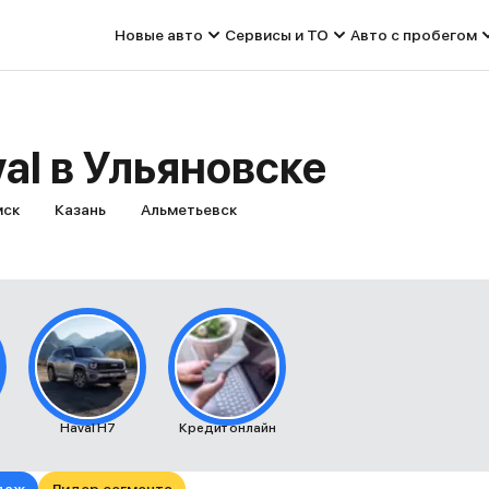
Новые авто
Сервисы и ТО
Авто с пробегом
al в Ульяновске
мск
Казань
Альметьевск
Haval H7
Кредит онлайн