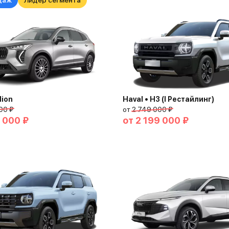
даж
Лидер сегмента
lion
Haval • H3 (I Рестайлинг)
00 ₽
от
2 749 000 ₽
 000 ₽
от
2 199 000 ₽