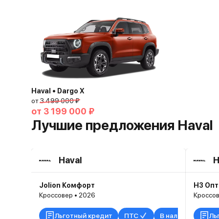
Haval • Dargo X
от
3 499 000 ₽
от
3 199 000 ₽
Лучшие предложения Haval
Haval
H
Jolion Комфорт
H3 Оп
Кроссовер • 2026
Кроссов
Льготный кредит
ПТС
В наличии
Ль