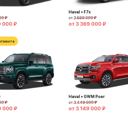
3
Haval • F7x
00 ₽
от
3 669 000 ₽
9 000 ₽
от
3 369 000 ₽
егмента
9
Haval • GWM Poer
00 ₽
от
3 449 000 ₽
9 000 ₽
от
3 149 000 ₽