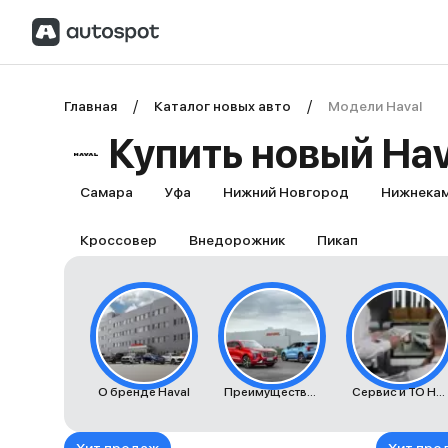
Главная
Каталог новых авто
Модели Haval
Купить новый Hav
Самара
Уфа
Нижний Новгород
Нижнека
Кроссовер
Внедорожник
Пикап
О бренде Haval
Преимущества автомобилей Haval
Сервис и ТО Haval