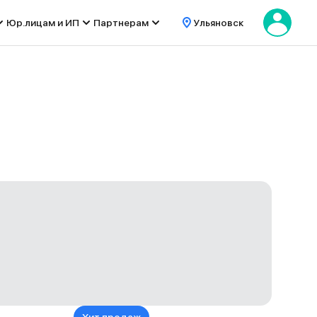
Юр.лицам и ИП
Партнерам
Ульяновск