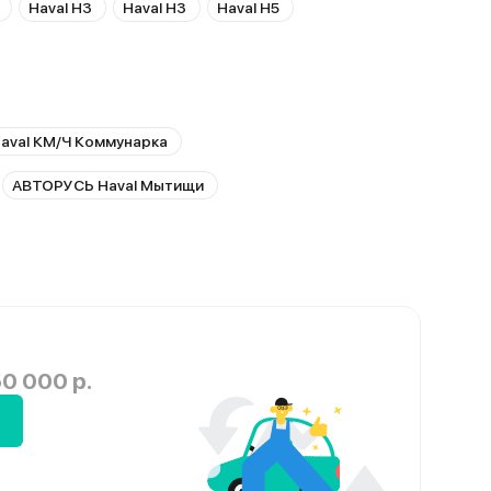
Haval H3
Haval H3
Haval H5
aval КМ/Ч Коммунарка
АВТОРУСЬ Haval Мытищи
0 000 р.