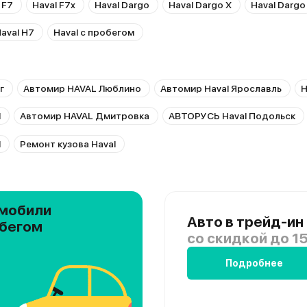
 F7
Haval F7x
Haval Dargo
Haval Dargo X
Haval Dargo
aval H7
Haval с пробегом
г
Автомир HAVAL Люблино
Автомир Haval Ярославль
H
l
Автомир HAVAL Дмитровка
АВТОРУСЬ Haval Подольск
l
Ремонт кузова Haval
мобили
Авто в трейд-ин
обегом
со скидкой
до 15
Подробнее