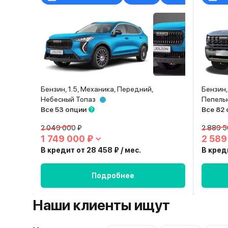
Бензин, 1.5, Механика, Передний,
Бензин,
Небесный Топаз
Пепель
Все 53 опции
Все 82
2 049 000 ₽
2 889 5
1 749 000 ₽
2 589
В кредит от 28 458 ₽ / мес.
В креди
Подробнее
Наши клиенты ищут