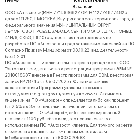
Пермь
пользователями
Вакансии
ООО «Автоспот» (ИНН 7715936827 ОРГН 1127746774825
адрес 111250, Г.МОСКВА, Внутригородская территория города
федерального значения МУНИЦИПАЛЬНЫЙ ОКРУГ
ЛЕФОРТОВО, ПРОЕЗД ЗАВОДА СЕРП И МОЛОТ, Д. 10, ПОМЕЩ.
41Н/9, ОКВЭД 62.0) осуществляет деятельность по
разработке ПО «Autospot» и предоставлению лицензий на ПО.
Согласно Приказу Минцифры от 08.10.22, вид деятельности
(код): 2.01.
ПО «Autospot» — исключительные права принадлежат ООО
"Автоспот": свидетельство о регистрации программы ЭВМ №
2018618687, внесена в Реестр программ для ЭВМ, реестровая
запись № 28745 от 09.07.2025 г. Функциональные
характеристики Программы указаны по ссылке:
https://reestr.digital.gov.ru/reestr/3467687/
. Стоимость
лицензии на ПО «Autospot» определяется либо как процент
(от 2,5% до 3%) от выручки, полученной лицензиатом от
использования ПО «Autospot», либо как фиксированный
платеж от 1100 рублей за каждого привлеченного с
использованием ПО «Autospot» клиента. Для точного расчета
стоимости отправьте заявку нашим менеджерам
info@autospot.ru
, тел. +78003020583