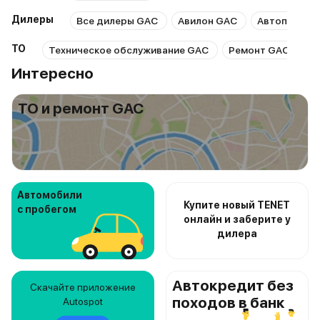
Дилеры
Все дилеры GAC
Авилон GAC
Автополе G
ТО
Техническое обслуживание GAC
Ремонт GAC
Р
Интересно
ТО и ремонт GAC
Автомобили
Купите новый TENET
с пробегом
онлайн и заберите у
дилера
Автокредит без
Скачайте приложение
походов в банк
Autospot