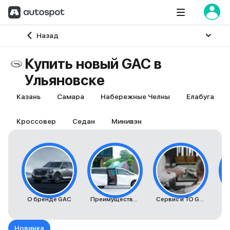
Главная
Назад
Купить новый GAC в
Ульяновске
Казань
Самара
Набережные Челны
Елабуга
Кроссовер
Седан
Минивэн
О бренде GAC
Преимущества автомобилей GAC
Сервис и ТО GAC
К
Новинка