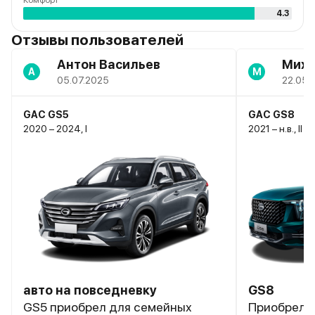
Комфорт
4.3
Отзывы пользователей
Антон Васильев
Мих
А
М
05.07.2025
22.05.
GAC GS5
GAC GS8
2020 – 2024, I
2021 – н.в., II
авто на повседневку
GS8
GS5 приобрел для семейных
Приобрел с