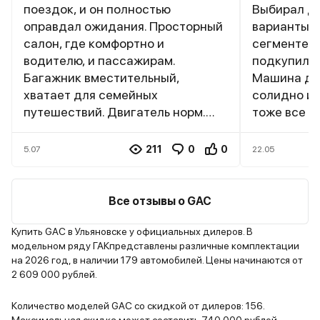
поездок, и он полностью
Выбирал до
оправдал ожидания. Просторный
варианты в
салон, где комфортно и
сегменте, 
водителю, и пассажирам.
подкупил с
Багажник вместительный,
Машина де
хватает для семейных
солидно и 
путешествий. Двигатель норм.
тоже все н
Подвеска настроена комфортно,
просторны
неровности отрабатывает
приятные н
211
0
0
5.07
22.05
хорошо. Оснащение богатое
понравила
даже в базовой комплектации.. За
система вс
время эксплуатации никаких
и работает
Все отзывы о GAC
серьезных проблем не возникало.
Шумоизоляц
Для семейного использования –
тихо даже 
Купить GAC в Ульяновске у официальных дилеров. В
модельном ряду ГАКпредставлены различные комплектации
отличный вариант по
По ходовым
на 2026 год, в наличии 179 автомобилей. Цены начинаются от
соотношению цена/качество.
сложно ска
2 609 000 рублей.
конкретное
Но первые 
Количество моделей GAC со скидкой от дилеров: 156.
положитель