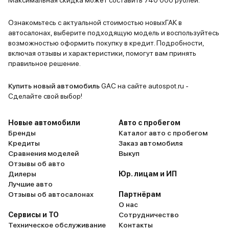
Максимальная скидка может составить 740 000 рублей.
тяговитый,
работает п
Ознакомьтесь с актуальной стоимостью новыхГАК в
автосалонах, выберите подходящую модель и воспользуйтесь
доволен по
возможностью оформить покупку в кредит. Подробности,
GS8 будет 
включая отзывы и характеристики, помогут вам принять
дальше. Бу
правильное решение.
впечатлени
эксплуатац
Купить новый автомобиль
GAC на сайте autospot.ru -
Сделайте свой выбор!
Новые автомобили
Авто с пробегом
Бренды
Каталог авто с пробегом
Кредиты
Заказ автомобиля
Сравнения моделей
Выкуп
Отзывы об авто
Дилеры
Юр. лицам и ИП
Лучшие авто
Отзывы об автосалонах
Партнёрам
О нас
Сервисы и ТО
Сотрудничество
Техническое обслуживание
Контакты