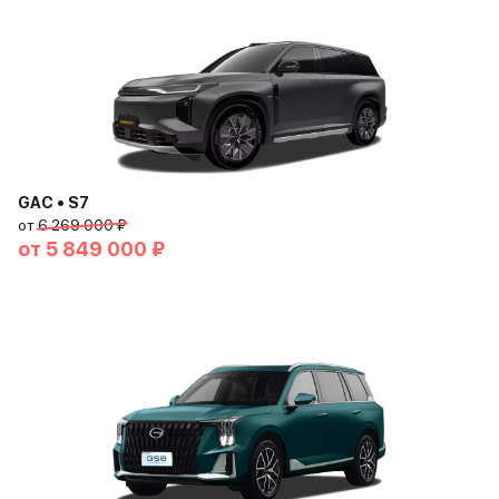
GAC • S7
от
6 269 000 ₽
от
5 849 000 ₽