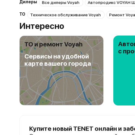
Дилеры
Все дилеры Voyah
Автопродикс VOYAH Ш
ТО
Техническое обслуживание Voyah
Ремонт Voy
Интересно
Авто
ТО и ремонт Voyah
с пр
Сервисы на удобной
карте вашего города
Купите новый TENET онлайн и заб