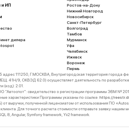
 и ИП
Ростов-на-Дону
Нижний Новгород
м
Новосибирск
Санкт-Петербург
ество
Волгоград
Тамбов
бинет дилера
Мурманск
utospot
Уфа
Челябинск
Ижевск
Воронеж
Пермь
 адрес 111250, Г.МОСКВА, Внутригородская территория города
. 41Н/9, ОКВЭД 62.0) осуществляет деятельность по разработке 
 (код): 2.01.
 "Автоспот": свидетельство о регистрации программы ЭВМ № 201
ьные характеристики Программы указаны по ссылке:
https://reestr.
%) от выручки, полученной лицензиатом от использования ПО «Autos
 клиента. Для точного расчета стоимости отправьте заявку нашим
 8, Angular, Symfony framework, Yii2 framework.