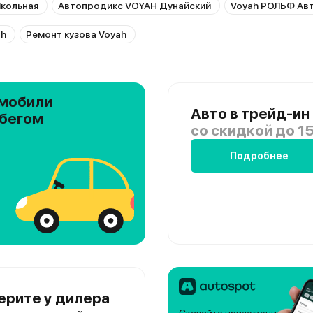
кольная
Автопродикс VOYAH Дунайский
Voyah РОЛЬФ Ав
ah
Ремонт кузова Voyah
мобили
Авто в трейд-ин
обегом
со скидкой
до 15
Подробнее
ерите у дилера