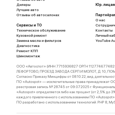
Дилеры
Юр. лицам
Лучшие авто
Отзывы об автосалонах
Партнёра
О нас
Сервисы и ТО
Сотруднич
Техническое обслуживание
Контакты
Кузовной ремонт
Личный ка
Замена масла и фильтров
YouTube A
Диагностика
Ремонт КПП
Шиномонтаж
ООО «Автоспот» (ИНН 7715936827 ОРГН 1127746774825
ЛЕФОРТОВО, ПРОЕЗД ЗАВОДА СЕРП И МОЛОТ, Д. 10, ПОМЕЩ
Согласно Приказу Минцифры от 08.10.22, вид деятельности
ПО «Autospot» — исключительные права принадлежат ООО
реестровая запись № 28745 от 09.07.2025 г. Функционал
«Autospot» определяется либо как процент (от 2,5% до 3
каждого привлеченного с использованием ПО «Autospot»
ПО разработано с использованием технологий: PHP 8, MySQL