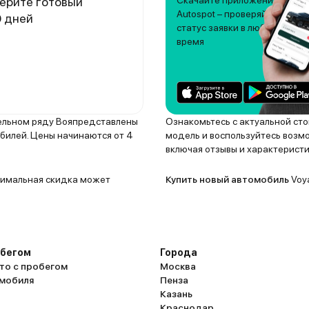
ерите готовый
Скачайте приложение
Autospot – проверяйте
0 дней
статус заявки в любое
время
дельном ряду Вояпредставлены
Ознакомьтесь с актуальной ст
обилей. Цены начинаются от 4
модель и воспользуйтесь возм
включая отзывы и характеристи
ксимальная скидка может
Купить новый автомобиль
Voya
обегом
Города
то с пробегом
Москва
омобиля
Пенза
Казань
Краснодар